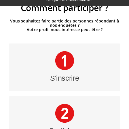
Comment participer ?
Vous souhaitez faire partie des personnes répondant à
nos enquêtes ?
Votre profil nous intéresse peut-être ?
Inscrivez-vous à notre epanel via la
plateforme Tonavis.be et recevez nos
enquêtes par mail
S'inscrire
Participez à nos enquêtes en ligne et
collectez des points