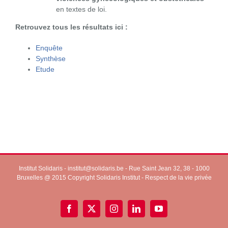
en textes de loi.
Retrouvez tous les résultats ici :
Enquête
Synthèse
Etude
Institut Solidaris -
institut@solidaris.be
- Rue Saint Jean 32, 38 - 1000
Bruxelles @ 2015 Copyright Solidaris Institut -
Respect de la vie privée
Facebook
X
Instagram
LinkedIn
YouTube