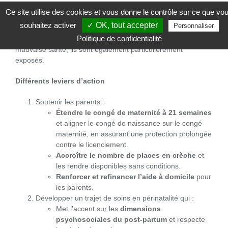
proches, ont perdu leur emploi, ont été victimes de violences
Ce site utilise des cookies et vous donne le contrôle sur ce que vo
ou ont connu des difficultés avec le personnel soignant. Le
souhaitez activer
✓ OK, tout accepter
Personnaliser
manque de soutien est aussi un facteur de risque pour les
Politique de confidentialité
mères. Quant aux parents jeunes ou ayant un enfant en
mauvaise santé, ils sont également particulièrement
exposés.
Différents leviers d’action
Soutenir les parents :
Étendre le congé de maternité à 21 semaines
et aligner le congé de naissance sur le congé
maternité, en assurant une protection prolongée
contre le licenciement.
Accroître le nombre de places en crèche
et
les rendre disponibles sans conditions.
Renforcer et refinancer l’aide à domicile
pour
les parents.
Développer un trajet de soins en périnatalité qui :
Met l’accent sur les
dimensions
psychosociales du post-partum
et respecte