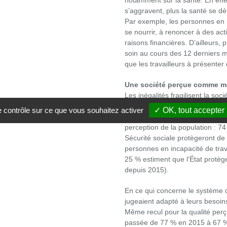
notamment sur la santé. En effet
s’aggravent, plus la santé se dét
Par exemple, les personnes en 
se nourrir, à renoncer à des acti
raisons financières. D’ailleurs,
soin au cours des 12 derniers m
que les travailleurs à présent
Une société perçue comme mo
Les inégalités fragilisent la soci
maintenir un filet de sécurité. M
le contrôle sur ce que vous souhaitez activer
✓ OK, tout accepter
ont affaibli les mécanismes de p
perception de la population : 7
Sécurité sociale protègeront de
personnes en incapacité de trav
25 % estiment que l’État protè
depuis 2015).
En ce qui concerne le système 
jugeaient adapté à leurs besoins
Même recul pour la qualité perçu
passée de 77 % en 2015 à 67 