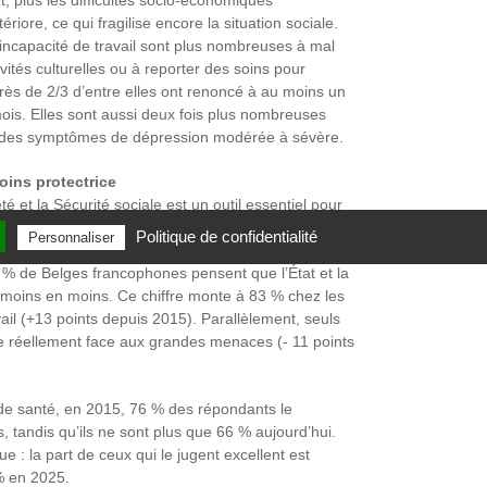
, plus les difficultés socio-économiques
ériore, ce qui fragilise encore la situation sociale.
incapacité de travail sont plus nombreuses à mal
vités culturelles ou à reporter des soins pour
 près de 2/3 d’entre elles ont renoncé à au moins un
ois. Elles sont aussi deux fois plus nombreuses
er des symptômes de dépression modérée à sévère.
ins protectrice
été et la Sécurité sociale est un outil essentiel pour
ais ces dernières années, les politiques d’austérité
Politique de confidentialité
Personnaliser
rotection sociale. Cela se ressent dans la
4 % de Belges francophones pensent que l’État et la
 moins en moins. Ce chiffre monte à 83 % chez les
ail (+13 points depuis 2015). Parallèlement, seuls
ge réellement face aux grandes menaces (- 11 points
de santé, en 2015, 76 % des répondants le
, tandis qu’ils ne sont plus que 66 % aujourd’hui.
e : la part de ceux qui le jugent excellent est
% en 2025.