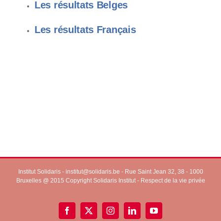
Les résultats Belges
Les résultats Français
Institut Solidaris -
institut@solidaris.be
- Rue Saint Jean 32, 38 - 1000
Bruxelles @ 2015 Copyright Solidaris Institut -
Respect de la vie privée
Facebook
X
Instagram
LinkedIn
YouTube