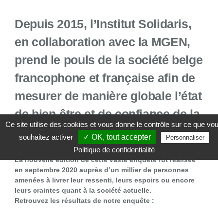
Depuis 2015, l’Institut Solidaris,
en collaboration avec la MGEN,
prend le pouls de la société belge
francophone et française afin de
mesurer de manière globale l’état
de bien-être et de confiance de la
Ce site utilise des cookies et vous donne le contrôle sur ce que vo
population.
souhaitez activer
✓ OK, tout accepter
Personnaliser
Politique de confidentialité
La nouvelle édition de cette vaste enquête fut réalisée
en septembre 2020 auprès d’un millier de personnes
amenées à livrer leur ressenti, leurs espoirs ou encore
leurs craintes quant à la société actuelle.
Retrouvez les résultats de notre enquête :