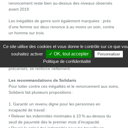
renoncement reste bien au-dessus des niveaux observés
avant 2019.
Les inégalités de genre sont également marquées : près
d’une femme sur deux renonce à au moins un soin, contre
un homme sur trois.
Enfin, les inégalités sociales continuent de se creuser dans
Ce site utilise des cookies et vous donne le contrôle sur ce que vo
presque toutes les spécialités : la santé mentale touche 29 %
souhaitez activer
✓ OK, tout accepter
Personnaliser
des groupes les plus défavorisés (GS7–8), et l’écart dans
Politique de confidentialité
l’accès aux médicaments prescrits, entre groupes aisés et
précarisés, se renforce nettement.
Les recommandations de Solidaris
Pour lutter contre ces inégalités et le renoncement aux soins,
Solidaris fait plusieurs propositions :
1. Garantir un revenu digne pour les personnes en
incapacité de travail :
• Relever les indemnités minimales à 10 % au-dessus du
seuil de pauvreté dès le premier mois d’incapacité.