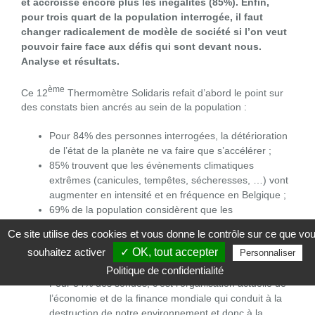
et accroisse encore plus les inégalités (85%). Enfin,
pour trois quart de la population interrogée, il faut
changer radicalement de modèle de société si l’on veut
pouvoir faire face aux défis qui sont devant nous.
Analyse et résultats.
ème
Ce 12
Thermomètre Solidaris refait d’abord le point sur
des constats bien ancrés au sein de la population :
Pour 84% des personnes interrogées, la détérioration
de l’état de la planète ne va faire que s’accélérer ;
85% trouvent que les évènements climatiques
extrêmes (canicules, tempêtes, sécheresses, …) vont
augmenter en intensité et en fréquence en Belgique ;
69% de la population considèrent que les
changements climatiques ont vraiment des effets
Ce site utilise des cookies et vous donne le contrôle sur ce que vo
négatifs (directs ou indirects) sur la santé des gens ;
souhaitez activer
✓ OK, tout accepter
Personnaliser
Pour 61% des belges francophones, d’ici 50 ans, les
conditions de vie deviendront vraiment très pénibles ;
Politique de confidentialité
Pour 84% des sondés, c’est l’organisation actuelle de
l’économie et de la finance mondiale qui conduit à la
destruction de notre environnement et donc à la