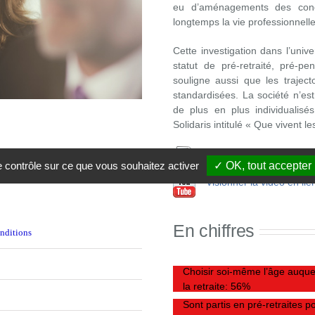
eu d’aménagements des condit
longtemps la vie professionnelle
Cette investigation dans l’unive
statut de pré-retraité, pré-
souligne aussi que les trajec
standardisées. La société n’e
de plus en plus individualisé
Solidaris intitulé « Que vivent le
Télécharger notre enqu
le contrôle sur ce que vous souhaitez activer
✓ OK, tout accepter
Visionner la vidéo en lie
En chiffres
onditions
Choisir soi-même l’âge auque
la retraite:
56%
Sont partis en pré-retraites p