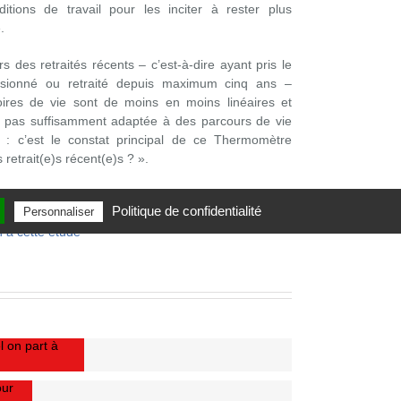
ions de travail pour les inciter à rester plus
.
rs des retraités récents – c’est-à-dire ayant pris le
pensionné ou retraité depuis maximum cinq ans –
toires de vie sont de moins en moins linéaires et
st pas suffisamment adaptée à des parcours de vie
s : c’est le constat principal de ce Thermomètre
s retrait(e)s récent(e)s ? ».
ête
Politique de confidentialité
Personnaliser
n à cette étude
l on part à
our