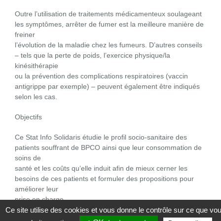
Outre l’utilisation de traitements médicamenteux soulageant
les symptômes, arrêter de fumer est la meilleure manière de
freiner
l’évolution de la maladie chez les fumeurs. D’autres conseils
– tels que la perte de poids, l’exercice physique/la
kinésithérapie
ou la prévention des complications respiratoires (vaccin
antigrippe par exemple) – peuvent également être indiqués
selon les cas.
Objectifs
Ce Stat Info Solidaris étudie le profil socio-sanitaire des
patients souffrant de BPCO ainsi que leur consommation de
soins de
santé et les coûts qu’elle induit afin de mieux cerner les
besoins de ces patients et formuler des propositions pour
améliorer leur
prise en charge.
Ce site utilise des cookies et vous donne le contrôle sur ce que vo
Les patients souffrant de bronchites chroniques