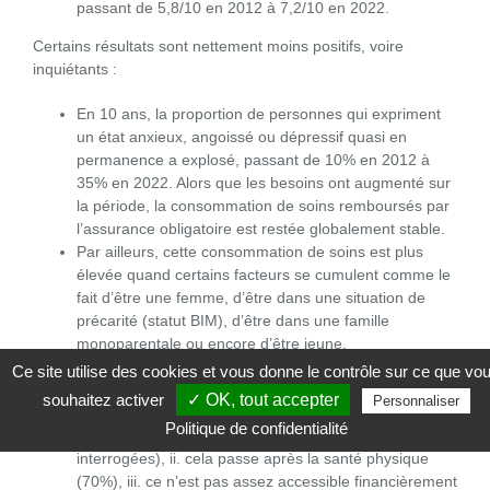
passant de 5,8/10 en 2012 à 7,2/10 en 2022.
Certains résultats sont nettement moins positifs, voire
inquiétants :
En 10 ans, la proportion de personnes qui expriment
un état anxieux, angoissé ou dépressif quasi en
permanence a explosé, passant de 10% en 2012 à
35% en 2022. Alors que les besoins ont augmenté sur
la période, la consommation de soins remboursés par
l’assurance obligatoire est restée globalement stable.
Par ailleurs, cette consommation de soins est plus
élevée quand certains facteurs se cumulent comme le
fait d’être une femme, d’être dans une situation de
précarité (statut BIM), d’être dans une famille
monoparentale ou encore d’être jeune.
Une majorité de la population estime que
Ce site utilise des cookies et vous donne le contrôle sur ce que vo
l’investissement dans la prise en charge de la santé
souhaitez activer
✓ OK, tout accepter
Personnaliser
mentale est insuffisant : i. ce n’est pas une priorité du
Politique de confidentialité
gouvernement (cela concerne 68% des personnes
interrogées), ii. cela passe après la santé physique
(70%), iii. ce n’est pas assez accessible financièrement