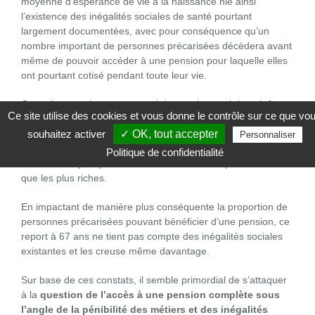
moyenne d’espérance de vie à la naissance nie ainsi
l’existence des inégalités sociales de santé pourtant
largement documentées, avec pour conséquence qu’un
nombre important de personnes précarisées décèdera avant
même de pouvoir accéder à une pension pour laquelle elles
ont pourtant cotisé pendant toute leur vie.
On estime que le montant total de pensions qui devrait être
Ce site utilise des cookies et vous donne le contrôle sur ce que vo
perçu par les personnes les plus précarisées s’élève à plus
souhaitez activer
✓ OK, tout accepter
de 7 milliards d’euros si les inégalités sociales d’espérance
Personnaliser
de vie étaient supprimées, c’est-à-dire si l’ensemble des
Politique de confidentialité
individus les plus pauvres avaient la même espérance de vie
que les plus riches.
En impactant de manière plus conséquente la proportion de
personnes précarisées pouvant bénéficier d’une pension, ce
report à 67 ans ne tient pas compte des inégalités sociales
existantes et les creuse même davantage.
Sur base de ces constats, il semble primordial de s’attaquer
à la
question de l’accès à une pension complète sous
l’angle de la pénibilité des métiers et des inégalités