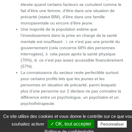
élevée quand certains facteurs se cumulent comme le
fait d’être une femme, d’être dans une situation de
précarité (statut BIM), d’être dans une famille
monoparentale ou encore d’être jeune.
Une majorité de la population estime que
l’investissement dans la prise en charge de la santé
mentale est insuffisant : i. ce n’est pas une priorité du
gouvernement (cela concerne 68% des personnes
interrogées), ii. cela passe après la santé physique
(70%), iii. ce n’est pas assez accessible financièrement
(57%).
La connaissance du secteur reste perfectible surtout
pour certains profils tels que les jeunes et les
personnes en situation de précarité, parmi lesquels
plus d’une personne sur 2 déclare ne pas connaitre la
différence entre un psychologue, un psychiatre et un
psychothérapeute.
Nos chiffres montrent par ailleurs que :
Ce site utilise des cookies et vous donne le contrôle sur ce que vo
souhaitez activer
✓ OK, tout accepter
Personnaliser
Les groupes de population déclarant davantage de
Politique de confidentialité
besoins (les femmes, les familles monoparentales et