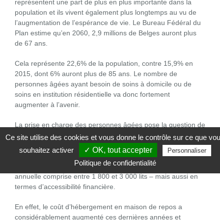
représentent une part de plus en plus importante dans la
population et ils vivent également plus longtemps au vu de
l’augmentation de l’espérance de vie. Le Bureau Fédéral du
Plan estime qu’en 2060, 2,9 millions de Belges auront plus
de 67 ans.
Cela représente 22,6% de la population, contre 15,9% en
2015, dont 6% auront plus de 85 ans. Le nombre de
personnes âgées ayant besoin de soins à domicile ou de
soins en institution résidentielle va donc fortement
augmenter à l’avenir.
La prise en charge des personnes âgées pose la question de
l’accessibilité des maisons de repos en termes de places
Ce site utilise des cookies et vous donne le contrôle sur ce que vo
disponibles – selon le Centre Fédéral d’Expertise des Soins
souhaitez activer
✓ OK, tout accepter
Personnaliser
de Santé (KCE), entre 27 000 et 45 000 lits supplémentaires
Politique de confidentialité
seraient nécessaires d’ici 2025, soit une augmentation
annuelle comprise entre 1 800 et 3 000 lits – mais aussi en
termes d’accessibilité financière.
En effet, le coût d’hébergement en maison de repos a
considérablement augmenté ces dernières années et