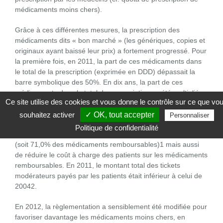
médicaments moins chers).
Grâce à ces différentes mesures, la prescription des
médicaments dits « bon marché » (les génériques, copies et
originaux ayant baissé leur prix) a fortement progressé. Pour
la première fois, en 2011, la part de ces médicaments dans
le total de la prescription (exprimée en DDD) dépassait la
barre symbolique des 50%. En dix ans, la part de ces
médicaments dans le total des prescriptions a été multipliée
Ce site utilise des cookies et vous donne le contrôle sur ce que vo
par cinq.
souhaitez activer
✓ OK, tout accepter
Personnaliser
Cela a permis de ralentir la croissance des dépenses de
Politique de confidentialité
l’assurance maladie dans les officines ouvertes au public
(soit 71,0% des médicaments remboursables)1 mais aussi
de réduire le coût à charge des patients sur les médicaments
remboursables. En 2011, le montant total des tickets
modérateurs payés par les patients était inférieur à celui de
20042.
En 2012, la règlementation a sensiblement été modifiée pour
favoriser davantage les médicaments moins chers, en